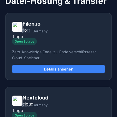
Datei-Hosting & Transfer
Filen.io
🇩🇪
Germany
Open Source
Zero-Knowledge Ende-zu-Ende verschlüsselter
Cloud-Speicher.
Details ansehen
Nextcloud
🇩🇪
Germany
Open Source