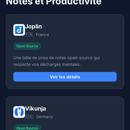
Notes et Productivité
Joplin
🇫🇷
France
Open Source
Une bête de prise de notes open-source qui
respecte vos décharges mentales.
Voir les détails
Vikunja
🇩🇪
Germany
Open Source