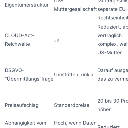
US-
Muttergesells
Eigentümerstruktur
Muttergesellschaft
separate EU-
Rechtseinhei
Reduziert, a
CLOUD-Act-
vertraglich
Ja
Reichweite
komplex, wei
US-Mutter
DSGVO-
Darauf ausge
Umstritten, unklar
"Übermittlungs"frage
das zu verm
20 bis 30 Pr
Preisaufschlag
Standardpreise
höher
Abhängigkeit vom
Hoch, wenn Daten
Reduziert