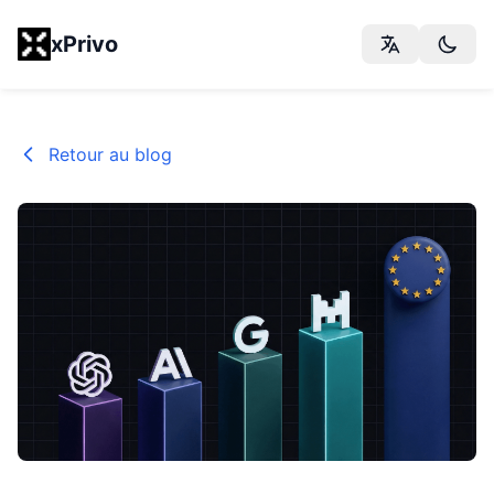
xPrivo
Retour au blog